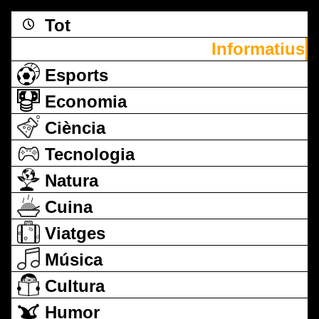
Tot
Informatius
Esports
Economia
Ciència
Tecnologia
Natura
Cuina
Viatges
Música
Cultura
Humor