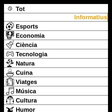
Tot
Informatius
Esports
Economia
Ciència
Tecnologia
Natura
Cuina
Viatges
Música
Cultura
Humor