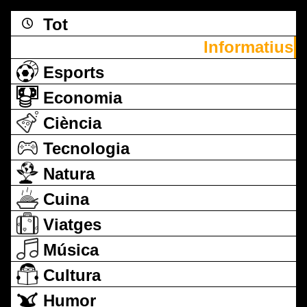
Tot
Informatius
Esports
Economia
Ciència
Tecnologia
Natura
Cuina
Viatges
Música
Cultura
Humor