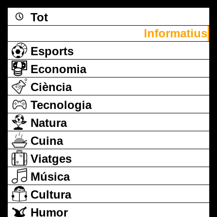
Tot
Informatius
Esports
Economia
Ciència
Tecnologia
Natura
Cuina
Viatges
Música
Cultura
Humor