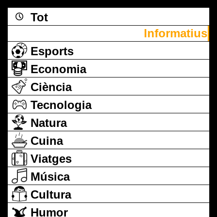
Tot
Informatius
Esports
Economia
Ciència
Tecnologia
Natura
Cuina
Viatges
Música
Cultura
Humor