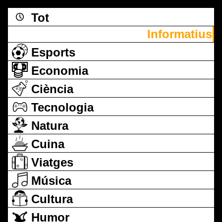
Tot
Informatius
Esports
Economia
Ciència
Tecnologia
Natura
Cuina
Viatges
Música
Cultura
Humor