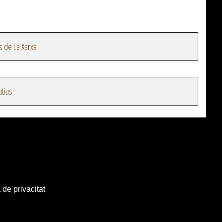
s de La Xarxa
atius
 de privacitat