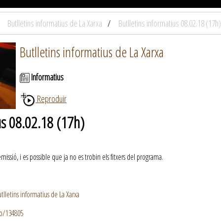
Butlletins informatius de La Xarxa
Butlletins informatius 08.02.18 (17h)
Butlletins informatius de La Xarxa
Informatius
Reproduir
us 08.02.18 (17h)
ssió, i es possible que ja no es trobin els fitxers del programa.
lletins informatius de La Xarxa
io/134805