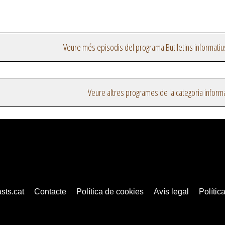
Veure més episodis del programa Butlletins informatiu
Veure altres programes de la categoria inform
sts.cat
Contacte
Política de cookies
Avís legal
Política