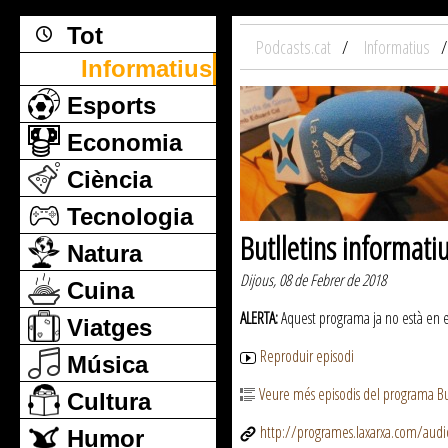
Tot
Podcasts.cat
Informatius
Informatius
Esports
Economia
Ciència
Tecnologia
Butlletins informati
Natura
Dijous, 08 de Febrer de 2018
Cuina
ALERTA:
Aquest programa ja no està en emi
Viatges
Reproduir episodi
Música
Veure més episodis del programa But
Cultura
http://programes.laxarxa.com/aud
Humor