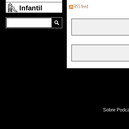
RSS feed
Infantil
Sobre Podca