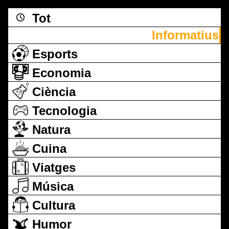
Tot
Informatius
Esports
Economia
Ciència
Tecnologia
Natura
Cuina
Viatges
Música
Cultura
Humor