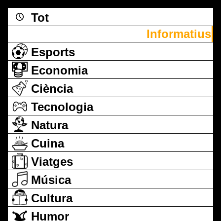
Tot
Informatius
Esports
Economia
Ciència
Tecnologia
Natura
Cuina
Viatges
Música
Cultura
Humor