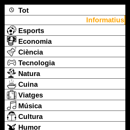
Tot
Informatius
Esports
Economia
Ciència
Tecnologia
Natura
Cuina
Viatges
Música
Cultura
Humor