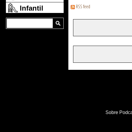
RSS feed
Infantil
Sobre Podca