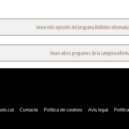
Veure més episodis del programa Butlletins informatiu
Veure altres programes de la categoria inform
sts.cat
Contacte
Política de cookies
Avís legal
Política