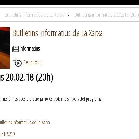
Butlletins informatius de La Xarxa
Butlletins informatius 20.02.18 (20h)
Butlletins informatius de La Xarxa
Informatius
Reproduir
us 20.02.18 (20h)
ssió, i es possible que ja no es trobin els fitxers del programa.
lletins informatius de La Xarxa
io/135219