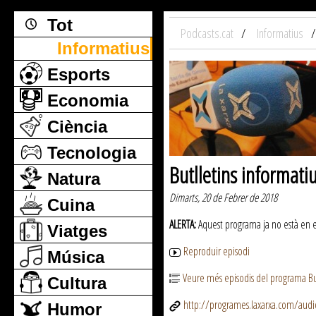
Tot
Podcasts.cat
Informatius
Informatius
Esports
Economia
Ciència
Tecnologia
Butlletins informati
Natura
Dimarts, 20 de Febrer de 2018
Cuina
ALERTA:
Aquest programa ja no està en emi
Viatges
Reproduir episodi
Música
Veure més episodis del programa But
Cultura
http://programes.laxarxa.com/aud
Humor