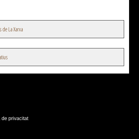
s de La Xarxa
atius
 de privacitat