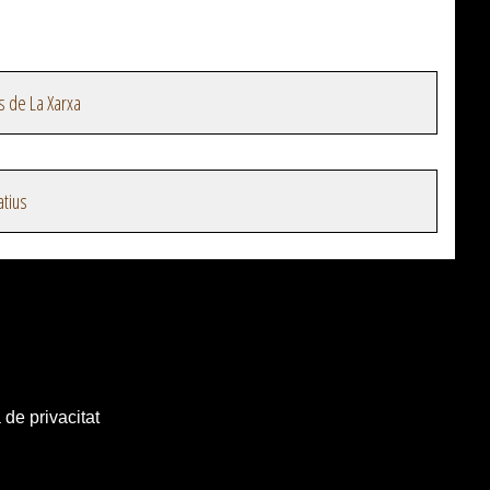
s de La Xarxa
atius
 de privacitat