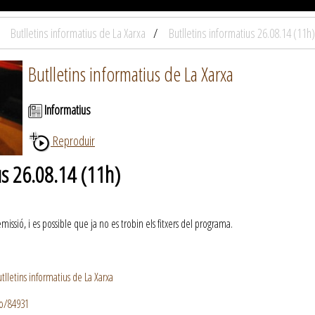
Butlletins informatius de La Xarxa
Butlletins informatius 26.08.14 (11h)
Butlletins informatius de La Xarxa
Informatius
Reproduir
us 26.08.14 (11h)
ssió, i es possible que ja no es trobin els fitxers del programa.
lletins informatius de La Xarxa
io/84931