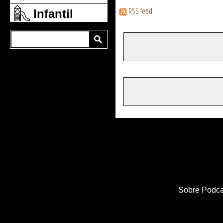
RSS feed
Infantil
Sobre Podca