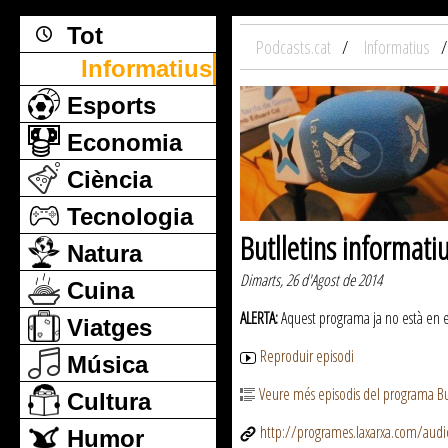
Tot
Podcasts.cat
Informatius
Informatius
Esports
Economia
Ciència
Tecnologia
Butlletins informati
Natura
Dimarts, 26 d'Agost de 2014
Cuina
ALERTA:
Aquest programa ja no està en emi
Viatges
Reproduir episodi
Música
Veure més episodis del programa But
Cultura
http://programes.laxarxa.com/aud
Humor