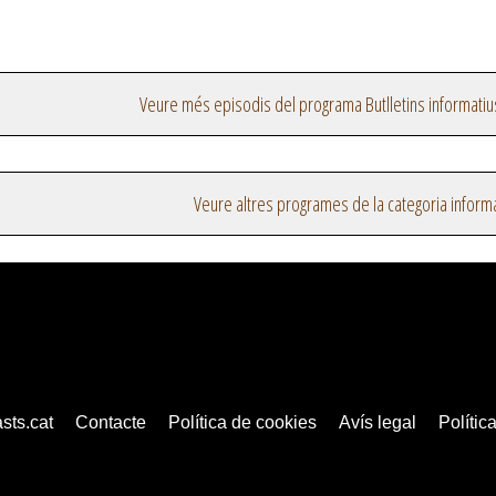
Veure més episodis del programa Butlletins informatiu
Veure altres programes de la categoria inform
sts.cat
Contacte
Política de cookies
Avís legal
Política