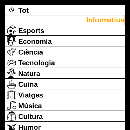
Tot
Informatius
Esports
Economia
Ciència
Tecnologia
Natura
Cuina
Viatges
Música
Cultura
Humor