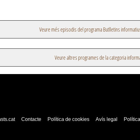
Veure més episodis del programa Butlletins informatiu
Veure altres programes de la categoria inform
sts.cat
Contacte
Política de cookies
Avís legal
Política