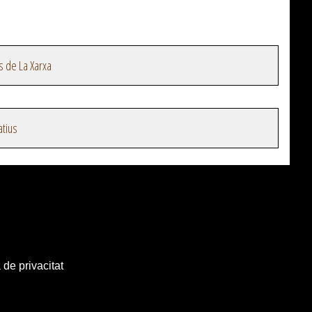
s de La Xarxa
atius
 de privacitat