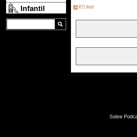
RSS feed
Infantil
Sobre Podca