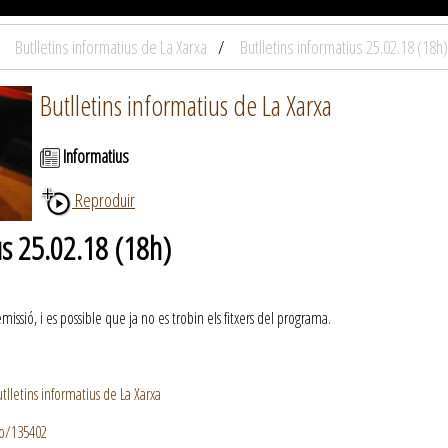
Butlletins informatius de La Xarxa
Butlletins informatius 25.02.18 (18h)
Butlletins informatius de La Xarxa
Informatius
Reproduir
us 25.02.18 (18h)
ssió, i es possible que ja no es trobin els fitxers del programa.
lletins informatius de La Xarxa
io/135402