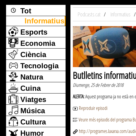
Tot
Podcasts.cat
Informatius
Informatius
Esports
Economia
Ciència
Tecnologia
Butlletins informati
Natura
Diumenge, 25 de Febrer de 2018
Cuina
ALERTA:
Aquest programa ja no està en emi
Viatges
Reproduir episodi
Música
Veure més episodis del programa But
Cultura
http://programes.laxarxa.com/aud
Humor