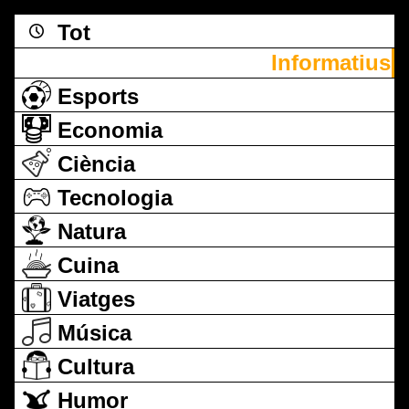
Tot
Informatius
Esports
Economia
Ciència
Tecnologia
Natura
Cuina
Viatges
Música
Cultura
Humor