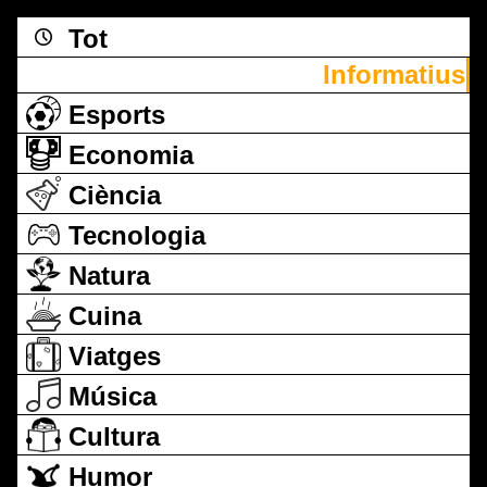
Tot
Informatius
Esports
Economia
Ciència
Tecnologia
Natura
Cuina
Viatges
Música
Cultura
Humor