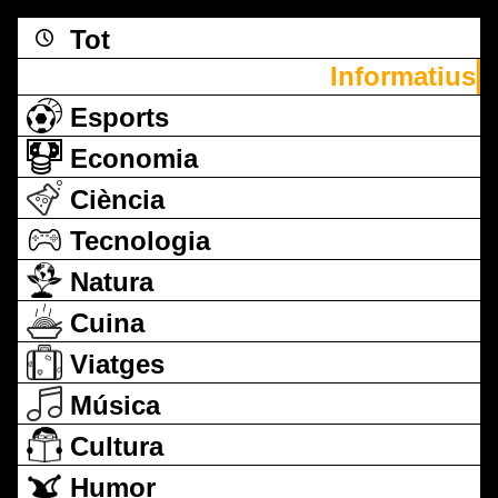
Tot
Informatius
Esports
Economia
Ciència
Tecnologia
Natura
Cuina
Viatges
Música
Cultura
Humor