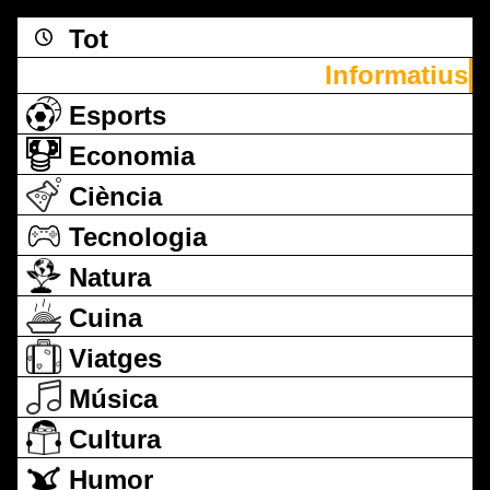
Tot
Informatius
Esports
Economia
Ciència
Tecnologia
Natura
Cuina
Viatges
Música
Cultura
Humor