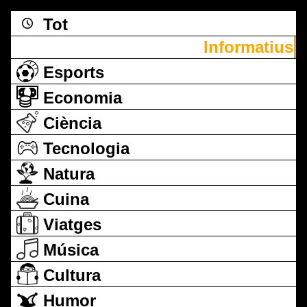
Tot
Informatius
Esports
Economia
Ciència
Tecnologia
Natura
Cuina
Viatges
Música
Cultura
Humor