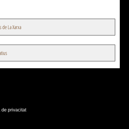
s de La Xarxa
atius
 de privacitat