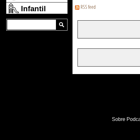
RSS feed
Infantil
Sobre Podca