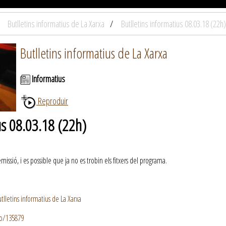
Butlletins informatius de La Xarxa
Butlletins informatius 08.03.18 (22h)
Butlletins informatius de La Xarxa
Informatius
Reproduir
us 08.03.18 (22h)
ssió, i es possible que ja no es trobin els fitxers del programa.
lletins informatius de La Xarxa
io/135879