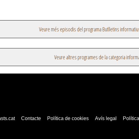
Veure més episodis del programa Butlletins informatiu
Veure altres programes de la categoria inform
sts.cat
Contacte
Política de cookies
Avís legal
Política