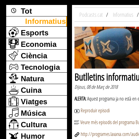
Tot
Podcasts.cat
Informatius
Informatius
Esports
Economia
Ciència
Tecnologia
Butlletins informati
Natura
Dijous, 08 de Març de 2018
Cuina
ALERTA:
Aquest programa ja no està en emi
Viatges
Reproduir episodi
Música
Veure més episodis del programa But
Cultura
http://programes.laxarxa.com/aud
Humor