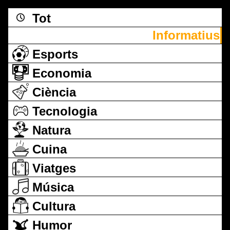
Tot
Informatius
Esports
Economia
Ciència
Tecnologia
Natura
Cuina
Viatges
Música
Cultura
Humor