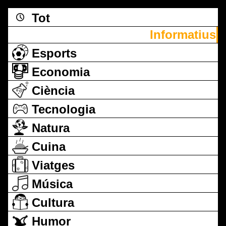
Tot
Informatius
Esports
Economia
Ciència
Tecnologia
Natura
Cuina
Viatges
Música
Cultura
Humor