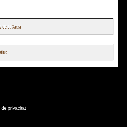
s de La Xarxa
atius
 de privacitat