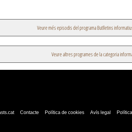
Veure més episodis del programa Butlletins informatiu
Veure altres programes de la categoria inform
sts.cat
Contacte
Política de cookies
Avís legal
Política