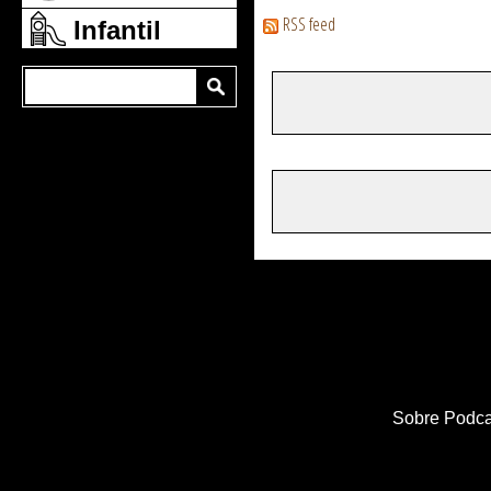
RSS feed
Infantil
Sobre Podca