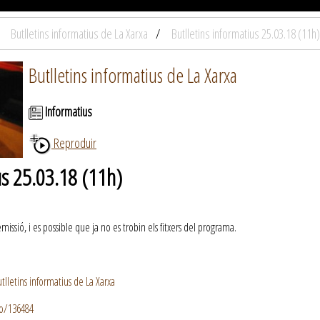
Butlletins informatius de La Xarxa
Butlletins informatius 25.03.18 (11h)
Butlletins informatius de La Xarxa
Informatius
Reproduir
us 25.03.18 (11h)
ssió, i es possible que ja no es trobin els fitxers del programa.
lletins informatius de La Xarxa
io/136484