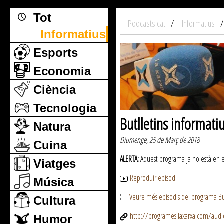
Tot
Podcasts.cat
Informatius
Informatius
Esports
Economia
Ciència
Tecnologia
Butlletins informati
Natura
Diumenge, 25 de Març de 2018
Cuina
ALERTA:
Aquest programa ja no està en emi
Viatges
Reproduir episodi
Música
Veure més episodis del programa But
Cultura
http://programes.laxarxa.com/aud
Humor