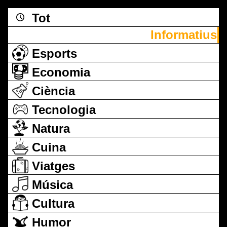
Tot
Informatius
Esports
Economia
Ciència
Tecnologia
Natura
Cuina
Viatges
Música
Cultura
Humor