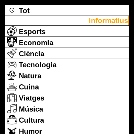
Tot
Informatius
Esports
Economia
Ciència
Tecnologia
Natura
Cuina
Viatges
Música
Cultura
Humor