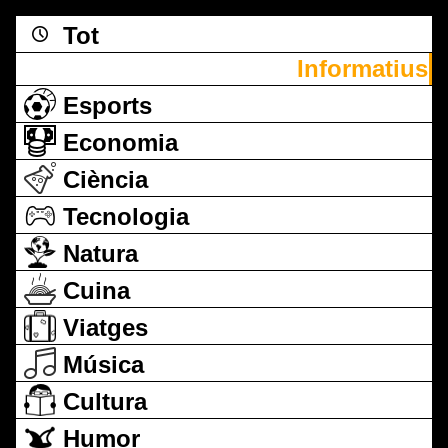
Tot
Informatius
Esports
Economia
Ciència
Tecnologia
Natura
Cuina
Viatges
Música
Cultura
Humor