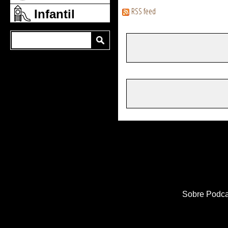
RSS feed
Infantil
Sobre Podca