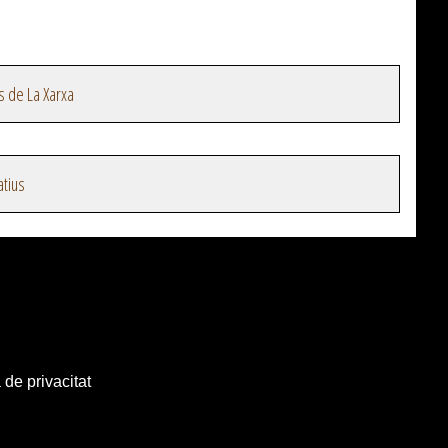
s de La Xarxa
atius
 de privacitat