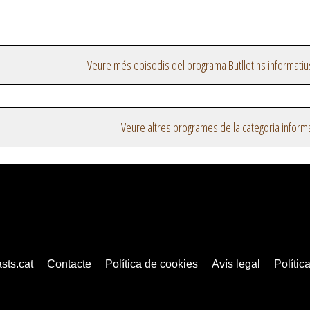
Veure més episodis del programa Butlletins informatiu
Veure altres programes de la categoria inform
sts.cat
Contacte
Política de cookies
Avís legal
Política