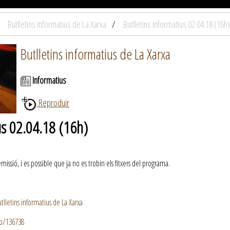
Butlletins informatius de La Xarxa
Butlletins informatius 02.04.18 (16h)
Butlletins informatius de La Xarxa
Informatius
Reproduir
us 02.04.18 (16h)
ssió, i es possible que ja no es trobin els fitxers del programa.
lletins informatius de La Xarxa
io/136738