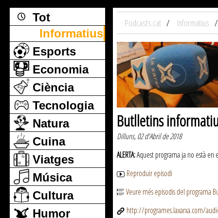
Tot
Podcasts.cat
Informatius
Informatius
Esports
Economia
Ciència
Tecnologia
Butlletins informati
Natura
Dilluns, 02 d'Abril de 2018
Cuina
ALERTA:
Aquest programa ja no està en emi
Viatges
Reproduir episodi
Música
Veure més episodis del programa But
Cultura
http://programes.laxarxa.com/aud
Humor