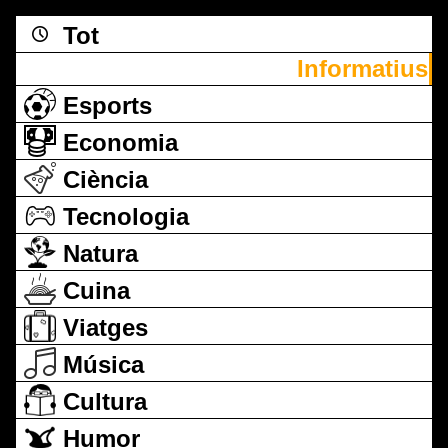
Tot
Informatius
Esports
Economia
Ciència
Tecnologia
Natura
Cuina
Viatges
Música
Cultura
Humor