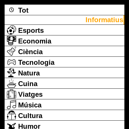
Tot
Informatius
Esports
Economia
Ciència
Tecnologia
Natura
Cuina
Viatges
Música
Cultura
Humor