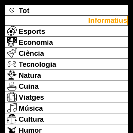
Tot
Informatius
Esports
Economia
Ciència
Tecnologia
Natura
Cuina
Viatges
Música
Cultura
Humor