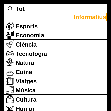
Tot
Informatius
Esports
Economia
Ciència
Tecnologia
Natura
Cuina
Viatges
Música
Cultura
Humor