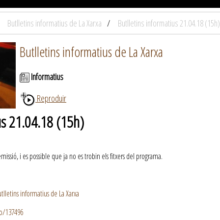
Butlletins informatius de La Xarxa
Butlletins informatius 21.04.18 (15h)
Butlletins informatius de La Xarxa
Informatius
Reproduir
us 21.04.18 (15h)
ssió, i es possible que ja no es trobin els fitxers del programa.
lletins informatius de La Xarxa
io/137496