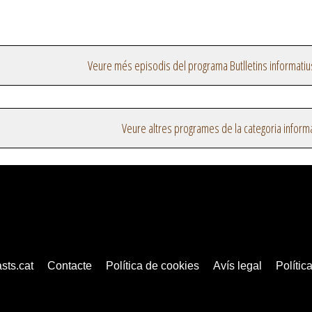
Veure més episodis del programa Butlletins informatiu
Veure altres programes de la categoria inform
sts.cat
Contacte
Política de cookies
Avís legal
Política