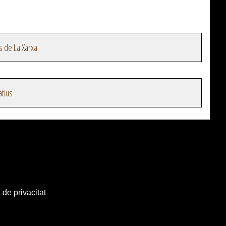
s de La Xarxa
atius
 de privacitat