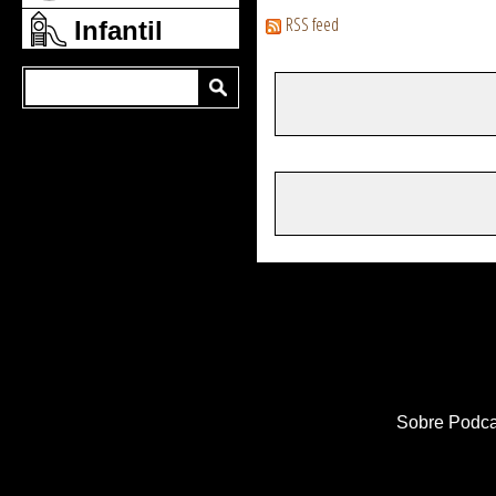
RSS feed
Infantil
Sobre Podca