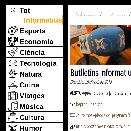
Tot
Podcasts.cat
Informatius
Informatius
Esports
Economia
Ciència
Tecnologia
Butlletins informati
Natura
Dissabte, 28 d'Abril de 2018
Cuina
ALERTA:
Aquest programa ja no està en emi
Viatges
Reproduir episodi
Música
Veure més episodis del programa But
Cultura
http://programes.laxarxa.com/aud
Humor