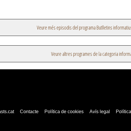
Veure més episodis del programa Butlletins informatiu
Veure altres programes de la categoria inform
sts.cat
Contacte
Política de cookies
Avís legal
Política