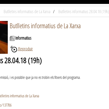
Butlletins informatius de La Xarxa
Butlletins informatius 28.04.18 (19h)
Butlletins informatius de La Xarxa
Informatius
Reproduir
us 28.04.18 (19h)
ssió, i es possible que ja no es trobin els fitxers del programa.
lletins informatius de La Xarxa
io/137786