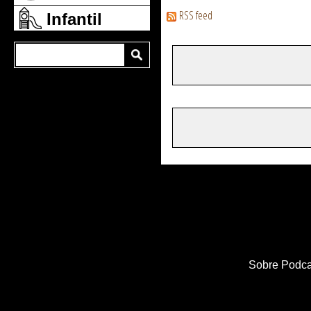
RSS feed
Infantil
Sobre Podca