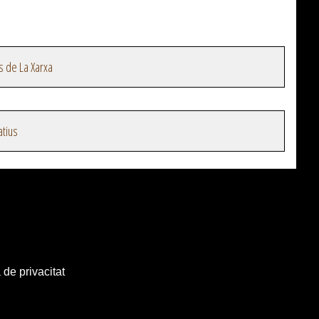
s de La Xarxa
atius
 de privacitat