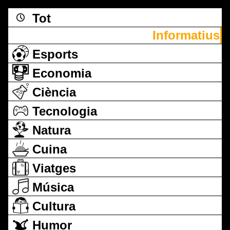
Tot
Informatius
Esports
Economia
Ciència
Tecnologia
Natura
Cuina
Viatges
Música
Cultura
Humor