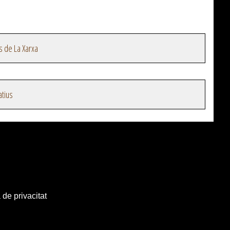
s de La Xarxa
atius
 de privacitat