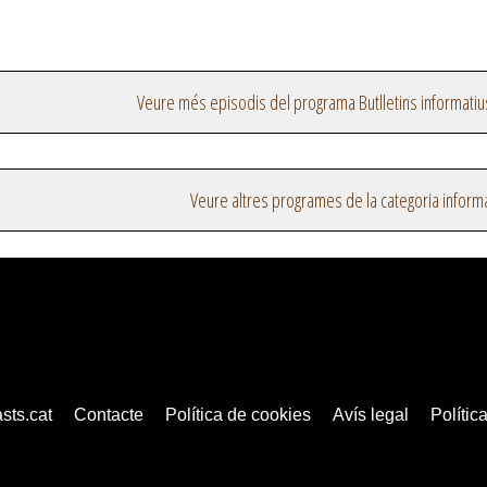
Veure més episodis del programa Butlletins informatiu
Veure altres programes de la categoria inform
sts.cat
Contacte
Política de cookies
Avís legal
Política