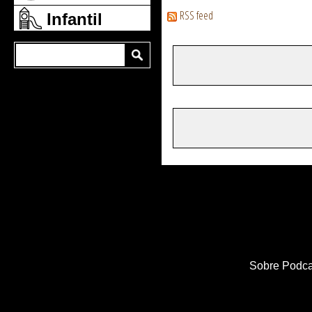
RSS feed
Infantil
Sobre Podca