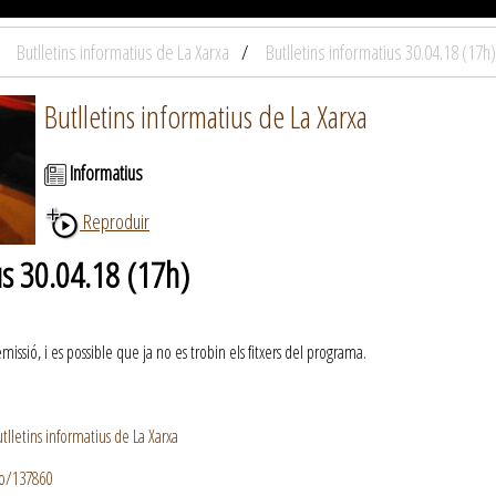
Butlletins informatius de La Xarxa
Butlletins informatius 30.04.18 (17h)
Butlletins informatius de La Xarxa
Informatius
Reproduir
us 30.04.18 (17h)
ssió, i es possible que ja no es trobin els fitxers del programa.
lletins informatius de La Xarxa
io/137860