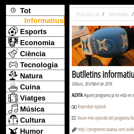
Tot
Podcasts.cat
Informatius
Informatius
Esports
Economia
Ciència
Tecnologia
Butlletins informati
Natura
Dilluns, 30 d'Abril de 2018
Cuina
ALERTA:
Aquest programa ja no està en emi
Viatges
Reproduir episodi
Música
Veure més episodis del programa But
Cultura
http://programes.laxarxa.com/aud
Humor