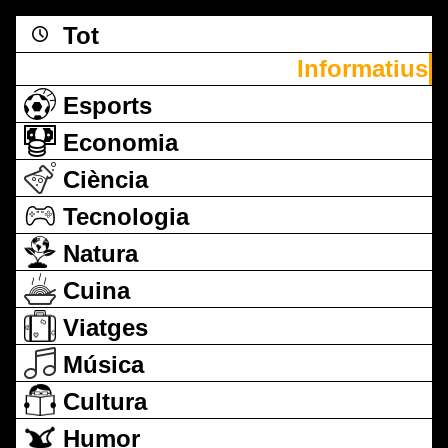
Tot
Informatius
Esports
Economia
Ciència
Tecnologia
Natura
Cuina
Viatges
Música
Cultura
Humor