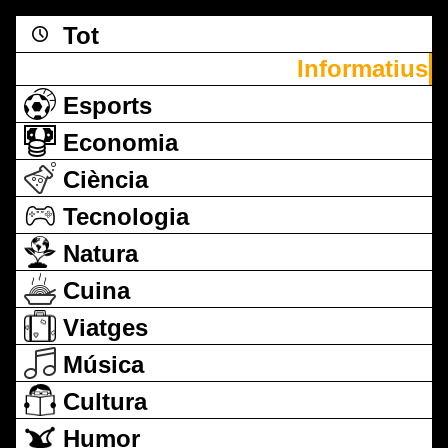
Tot
Informatius
Esports
Economia
Ciència
Tecnologia
Natura
Cuina
Viatges
Música
Cultura
Humor