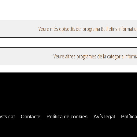
Veure més episodis del programa Butlletins informatiu
Veure altres programes de la categoria inform
sts.cat
Contacte
Política de cookies
Avís legal
Política