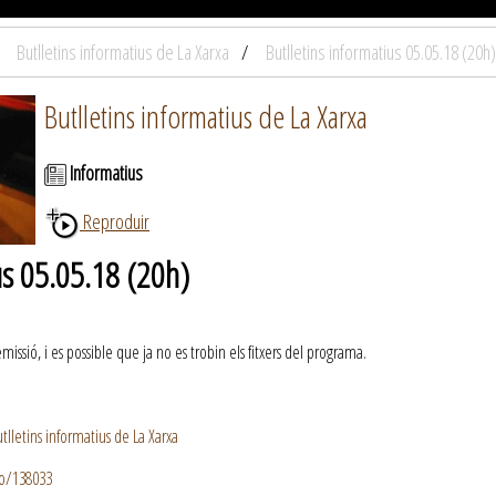
Butlletins informatius de La Xarxa
Butlletins informatius 05.05.18 (20h)
Butlletins informatius de La Xarxa
Informatius
Reproduir
us 05.05.18 (20h)
ssió, i es possible que ja no es trobin els fitxers del programa.
lletins informatius de La Xarxa
io/138033