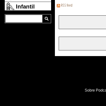
RSS feed
Infantil
Sobre Podca