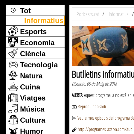
Tot
Podcasts.cat
Informatius
Informatius
Esports
Economia
Ciència
Tecnologia
Butlletins informati
Natura
Dissabte, 05 de Maig de 2018
Cuina
ALERTA:
Aquest programa ja no està en emi
Viatges
Reproduir episodi
Música
Veure més episodis del programa But
Cultura
http://programes.laxarxa.com/aud
Humor