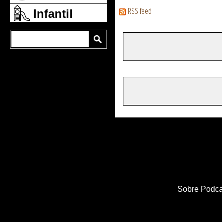
RSS feed
Infantil
Sobre Podca