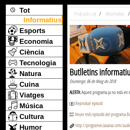
Tot
Podcasts.cat
Informatius
Informatius
Esports
Economia
Ciència
Tecnologia
Butlletins informati
Natura
Diumenge, 06 de Maig de 2018
Cuina
ALERTA:
Aquest programa ja no està en emi
Viatges
Reproduir episodi
Música
Veure més episodis del programa But
Cultura
http://programes.laxarxa.com/aud
Humor