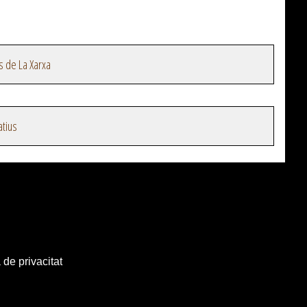
s de La Xarxa
atius
 de privacitat