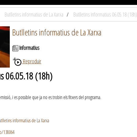
Butlletins informatius de La Xarxa
Butlletins informatius 06.05.18 (18h)
Butlletins informatius de La Xarxa
Informatius
Reproduir
us 06.05.18 (18h)
ssió, i es possible que ja no es trobin els fitxers del programa.
lletins informatius de La Xarxa
io/138064