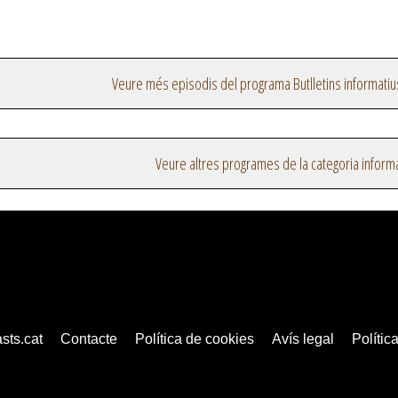
Veure més episodis del programa Butlletins informatiu
Veure altres programes de la categoria inform
sts.cat
Contacte
Política de cookies
Avís legal
Política