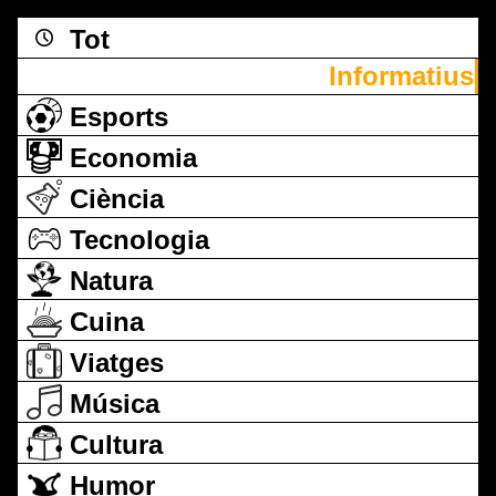
Tot
Informatius
Esports
Economia
Ciència
Tecnologia
Natura
Cuina
Viatges
Música
Cultura
Humor