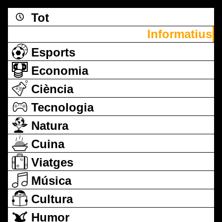
Tot
Informatius
Esports
Economia
Ciència
Tecnologia
Natura
Cuina
Viatges
Música
Cultura
Humor