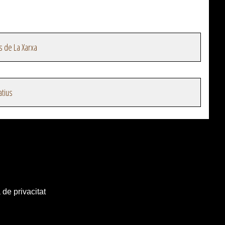
s de La Xarxa
atius
 de privacitat