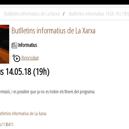
Butlletins informatius de La Xarxa
Butlletins informatius 14.05.18 (19h)
Butlletins informatius de La Xarxa
Informatius
Reproduir
us 14.05.18 (19h)
ssió, i es possible que ja no es trobin els fitxers del programa.
lletins informatius de La Xarxa
io/138411