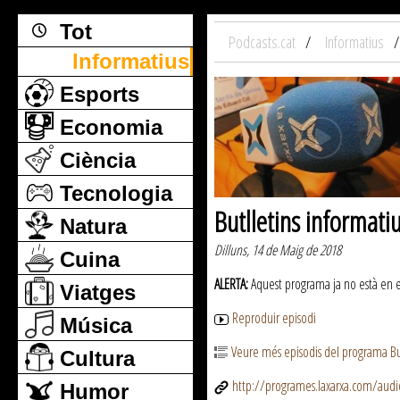
Tot
Podcasts.cat
Informatius
Informatius
Esports
Economia
Ciència
Tecnologia
Butlletins informati
Natura
Dilluns, 14 de Maig de 2018
Cuina
ALERTA:
Aquest programa ja no està en emi
Viatges
Reproduir episodi
Música
Veure més episodis del programa But
Cultura
http://programes.laxarxa.com/aud
Humor