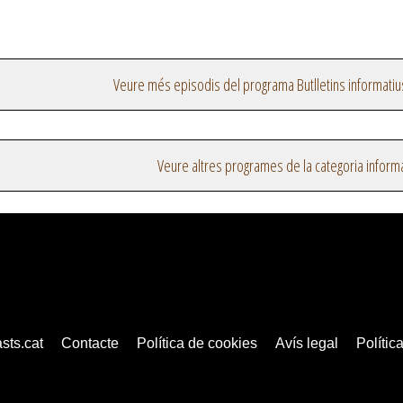
Veure més episodis del programa Butlletins informatiu
Veure altres programes de la categoria inform
sts.cat
Contacte
Política de cookies
Avís legal
Política