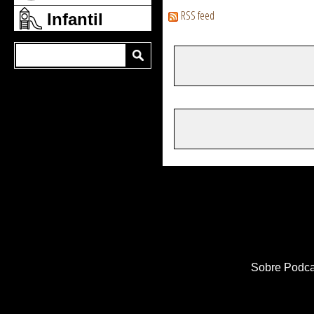
RSS feed
Infantil
Sobre Podca