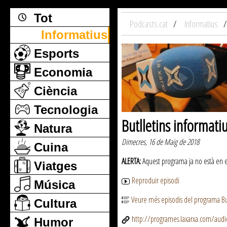
Tot
Podcasts.cat
Informatius
Informatius
Esports
Economia
Ciència
Tecnologia
Butlletins informati
Natura
Dimecres, 16 de Maig de 2018
Cuina
ALERTA:
Aquest programa ja no està en emi
Viatges
Reproduir episodi
Música
Veure més episodis del programa But
Cultura
http://programes.laxarxa.com/aud
Humor