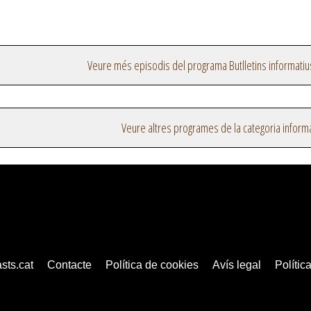
Veure més episodis del programa Butlletins informatiu
Veure altres programes de la categoria inform
sts.cat
Contacte
Política de cookies
Avís legal
Política