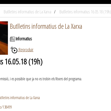
Butlletins informatius de La Xarxa
Butlletins informatius 16.05.18 (19h)
Butlletins informatius de La Xarxa
Informatius
Reproduir
us 16.05.18 (19h)
ssió, i es possible que ja no es trobin els fitxers del programa.
lletins informatius de La Xarxa
io/138499