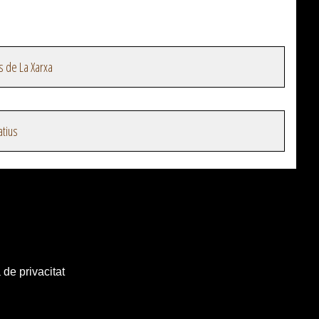
s de La Xarxa
atius
 de privacitat