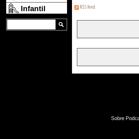
RSS feed
Infantil
Sobre Podca