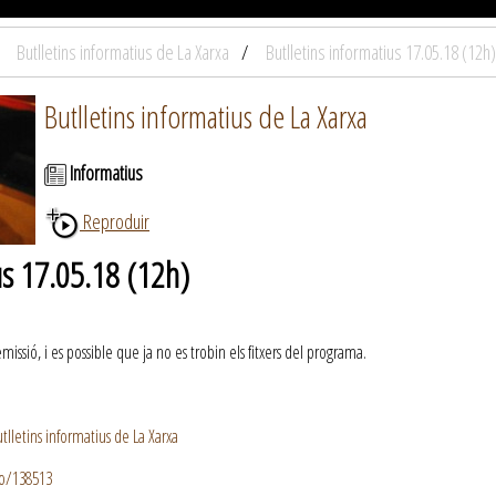
Butlletins informatius de La Xarxa
Butlletins informatius 17.05.18 (12h)
Butlletins informatius de La Xarxa
Informatius
Reproduir
us 17.05.18 (12h)
ssió, i es possible que ja no es trobin els fitxers del programa.
lletins informatius de La Xarxa
io/138513