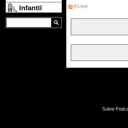
RSS feed
Infantil
Sobre Podca