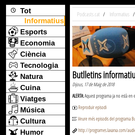
Tot
Podcasts.cat
Informatius
Informatius
Esports
Economia
Ciència
Tecnologia
Butlletins informati
Natura
Dijous, 17 de Maig de 2018
Cuina
ALERTA:
Aquest programa ja no està en emi
Viatges
Reproduir episodi
Música
Veure més episodis del programa But
Cultura
http://programes.laxarxa.com/aud
Humor