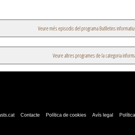
Veure més episodis del programa Butlletins informatiu
Veure altres programes de la categoria inform
sts.cat
Contacte
Política de cookies
Avís legal
Política