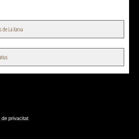
s de La Xarxa
atius
 de privacitat