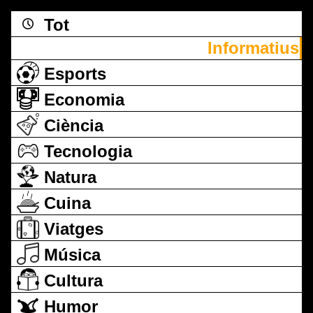
Tot
Informatius
Esports
Economia
Ciència
Tecnologia
Natura
Cuina
Viatges
Música
Cultura
Humor