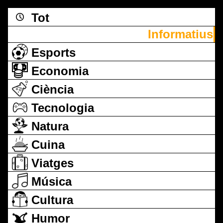
Tot
Informatius
Esports
Economia
Ciència
Tecnologia
Natura
Cuina
Viatges
Música
Cultura
Humor