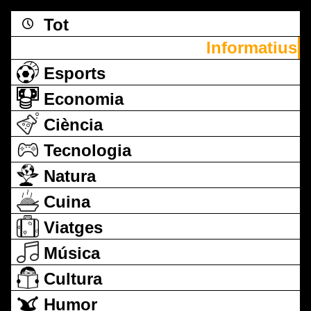
Tot
Informatius
Esports
Economia
Ciència
Tecnologia
Natura
Cuina
Viatges
Música
Cultura
Humor