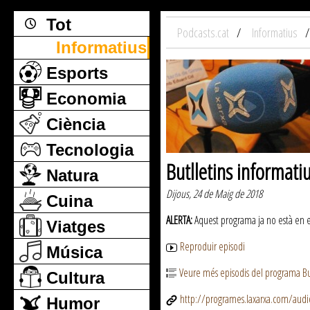
Tot
Podcasts.cat
Informatius
Informatius
Esports
Economia
Ciència
Tecnologia
Butlletins informati
Natura
Dijous, 24 de Maig de 2018
Cuina
ALERTA:
Aquest programa ja no està en emi
Viatges
Reproduir episodi
Música
Veure més episodis del programa But
Cultura
http://programes.laxarxa.com/aud
Humor