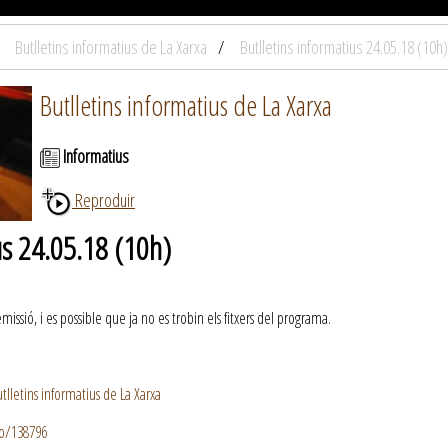
Butlletins informatius de La Xarxa
Butlletins informatius 24.05.18 (10h)
Butlletins informatius de La Xarxa
Informatius
Reproduir
us 24.05.18 (10h)
ssió, i es possible que ja no es trobin els fitxers del programa.
lletins informatius de La Xarxa
io/138796