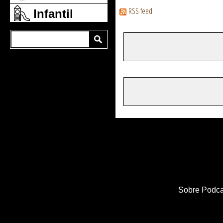
RSS feed
Infantil
Sobre Podca