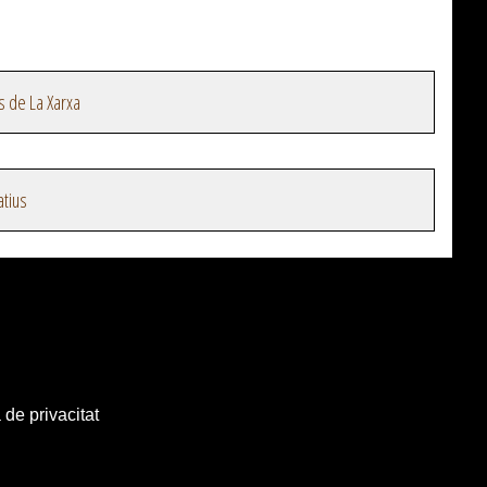
s de La Xarxa
atius
 de privacitat