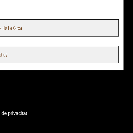
s de La Xarxa
atius
 de privacitat