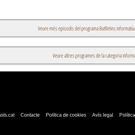
Veure més episodis del programa Butlletins informatiu
Veure altres programes de la categoria inform
sts.cat
Contacte
Política de cookies
Avís legal
Política