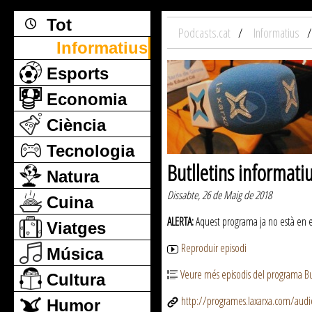
Tot
Podcasts.cat
Informatius
Informatius
Esports
Economia
Ciència
Tecnologia
Butlletins informati
Natura
Dissabte, 26 de Maig de 2018
Cuina
ALERTA:
Aquest programa ja no està en emi
Viatges
Reproduir episodi
Música
Veure més episodis del programa But
Cultura
http://programes.laxarxa.com/aud
Humor