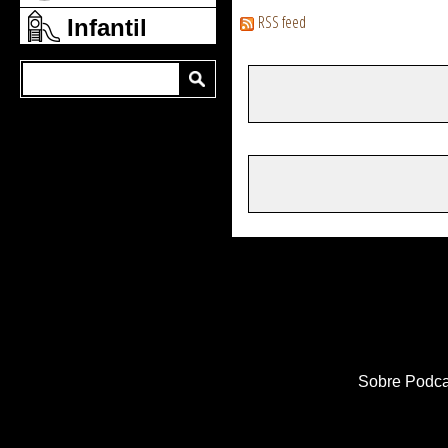
RSS feed
Infantil
Sobre Podca