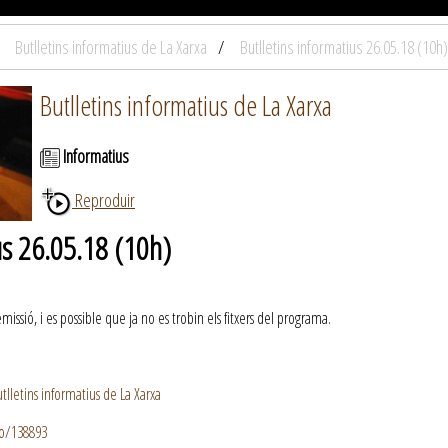
Butlletins informatius de La Xarxa
Butlletins informatius 26.05.18 (10h)
Butlletins informatius de La Xarxa
Informatius
Reproduir
us 26.05.18 (10h)
ssió, i es possible que ja no es trobin els fitxers del programa.
lletins informatius de La Xarxa
io/138893