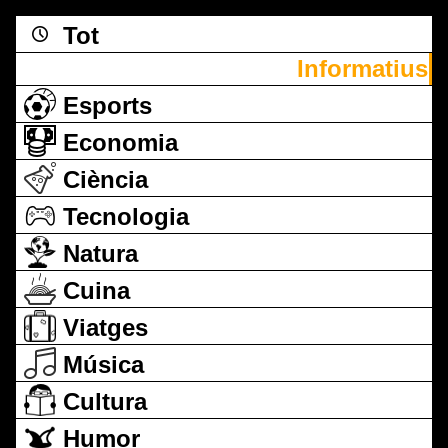
Tot
Informatius
Esports
Economia
Ciència
Tecnologia
Natura
Cuina
Viatges
Música
Cultura
Humor